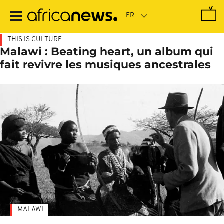
Passer
au
contenu
principal
THIS IS CULTURE
Malawi : Beating heart, un album qui
fait revivre les musiques ancestrales
MALAWI