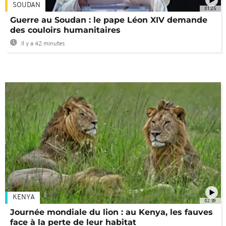
SOUDAN
01:25
Guerre au Soudan : le pape Léon XIV demande
des couloirs humanitaires
Il y a 42 minutes
KENYA
02:39
Journée mondiale du lion : au Kenya, les fauves
face à la perte de leur habitat