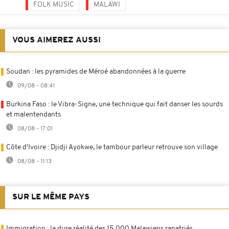
FOLK MUSIC
MALAWI
VOUS AIMEREZ AUSSI
Soudan : les pyramides de Méroé abandonnées à la guerre
09/08 - 08:41
Burkina Faso : le Vibra-Signe, une technique qui fait danser les sourds
et malentendants
08/08 - 17:01
Côte d'Ivoire : Djidji Ayokwe, le tambour parleur retrouve son village
08/08 - 11:13
SUR LE MÊME PAYS
Immigration : la dure réalité des 15 000 Malawiens rapatriés