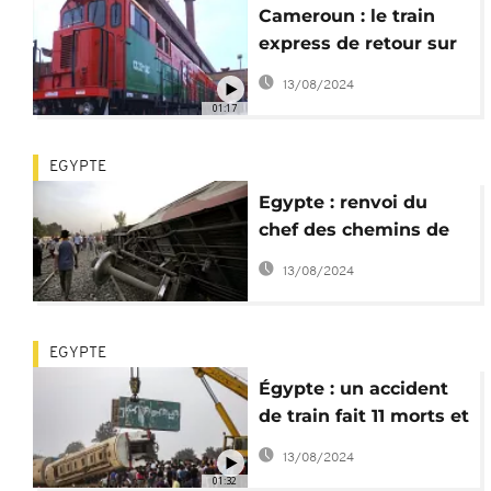
Cameroun : le train
express de retour sur
les rails
13/08/2024
01:17
EGYPTE
Egypte : renvoi du
chef des chemins de
fers suite aux derniers
13/08/2024
accidents
EGYPTE
Égypte : un accident
de train fait 11 morts et
100 blessés
13/08/2024
01:32