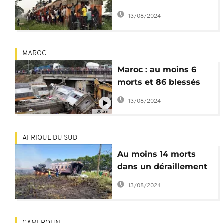
d'un train en RDC
13/08/2024
MAROC
Maroc : au moins 6
morts et 86 blessés
dans un déraillement
13/08/2024
de train
00:35
AFRIQUE DU SUD
Au moins 14 morts
dans un déraillement
de train en Afrique du
13/08/2024
Sud
CAMEROUN