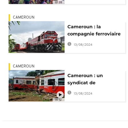
01:33
CAMEROUN
Cameroun : la
compagnie ferroviaire
Camrail fait au moins
13/08/2024
3 morts dans un
accident
CAMEROUN
Cameroun : un
syndicat de
conducteurs porte
13/08/2024
plainte en France
00:52
contre Camrail