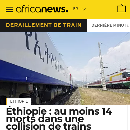
Passer
au
contenu
principal
DERAILLEMENT DE TRAIN
DERNIÈRE MINUTE
ETHIOPIE
Éthiopie : au moins 14
morts dans une
collision de trains