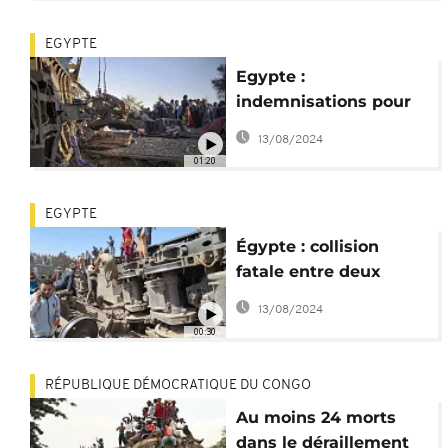
EGYPTE
Egypte :
indemnisations pour
les victimes de
13/08/2024
l'accident ferroviaire
01:20
EGYPTE
Égypte : collision
fatale entre deux
trains
13/08/2024
00:30
RÉPUBLIQUE DÉMOCRATIQUE DU CONGO
Au moins 24 morts
dans le déraillement