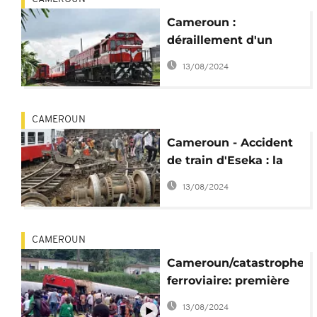
Cameroun :
déraillement d'un
train de 14 wagons-
13/08/2024
citernes de la Camrail
CAMEROUN
Cameroun - Accident
de train d'Eseka : la
Camrail contredit le
13/08/2024
rapport de la
commission d'enquête
CAMEROUN
Cameroun/catastrophe
ferroviaire: première
audience dans le
13/08/2024
procès visant Bolloré