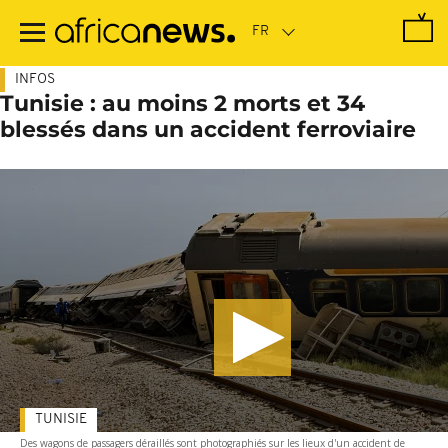
Passer
au
contenu
principal
INFOS
Tunisie : au moins 2 morts et 34
blessés dans un accident ferroviaire
TUNISIE
Des wagons de passagers déraillés sont photographiés sur les lieux d'un accident de