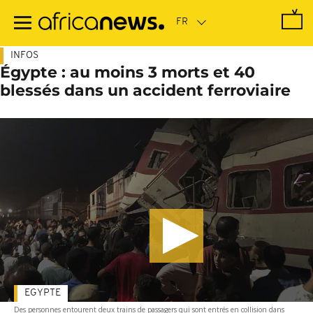
Passer
au
contenu
principal
INFOS
Égypte : au moins 3 morts et 40
blessés dans un accident ferroviaire
EGYPTE
Des personnes entourent deux trains de passagers qui sont entrés en collision dans