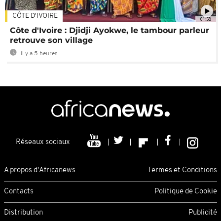
CÔTE D'IVOIRE
01:58
Côte d'Ivoire : Djidji Ayokwe, le tambour parleur
retrouve son village
Il y a 5 heures
Réseaux sociaux
A propos d'Africanews
Termes et Conditions
Contacts
Politique de Cookie
Distribution
Publicité