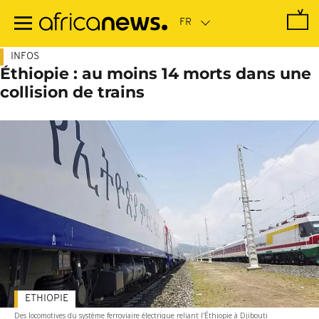
Passer
au
contenu
principal
INFOS
Éthiopie : au moins 14 morts dans une
collision de trains
ETHIOPIE
Des locomotives du système ferroviaire électrique reliant l'Éthiopie à Djibouti