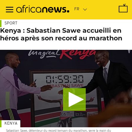
Passer
au
contenu
principal
SPORT
Kenya : Sabastian Sawe accueilli en
héros après son record au marathon
KENYA
Sabastian Sawe, détenteur du record kenyan du marathon, serre la main du