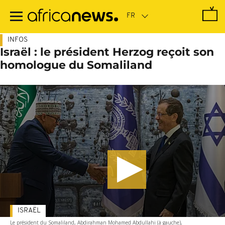
Passer
au
contenu
principal
INFOS
Israël : le président Herzog reçoit son
homologue du Somaliland
ISRAËL
Le président du Somaliland, Abdirahman Mohamed Abdullahi (à gauche),