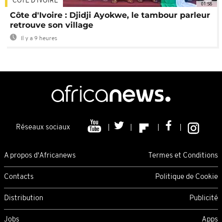
CÔTE D'IVOIRE
01:58
Côte d'Ivoire : Djidji Ayokwe, le tambour parleur
retrouve son village
Il y a 9 heures
Réseaux sociaux
A propos d'Africanews
Termes et Conditions
Contacts
Politique de Cookie
Distribution
Publicité
Jobs
Apps