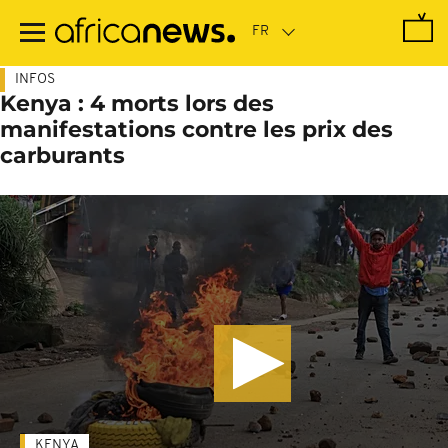
Passer
au
contenu
principal
INFOS
Kenya : 4 morts lors des
manifestations contre les prix des
carburants
KENYA