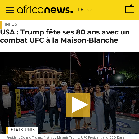
Passer
au
contenu
principal
INFOS
USA : Trump fête ses 80 ans avec un
combat UFC à la Maison-Blanche
ETATS-UNIS
President Donald Trump, first lady Melania Trump, UFC President and CEO Dana