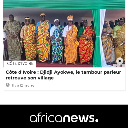
CÔTE D'IVOIRE
01:58
Côte d'Ivoire : Djidji Ayokwe, le tambour parleur
retrouve son village
Il y a 12 heures