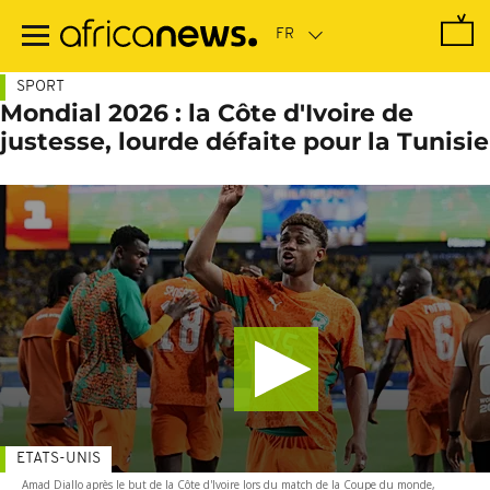
Passer
au
contenu
principal
SPORT
Mondial 2026 : la Côte d'Ivoire de
justesse, lourde défaite pour la Tunisie
ETATS-UNIS
Amad Diallo après le but de la Côte d'Ivoire lors du match de la Coupe du monde,