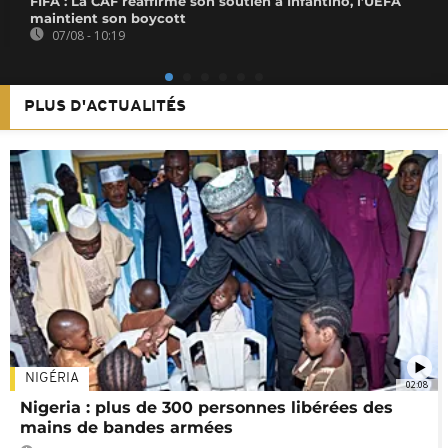
FIFA : La CAF réaffirme son soutien à Infantino, l’UEFA
maintient son boycott
07/08 - 10:19
PLUS D'ACTUALITÉS
NIGÉRIA
02:08
Nigeria : plus de 300 personnes libérées des
mains de bandes armées