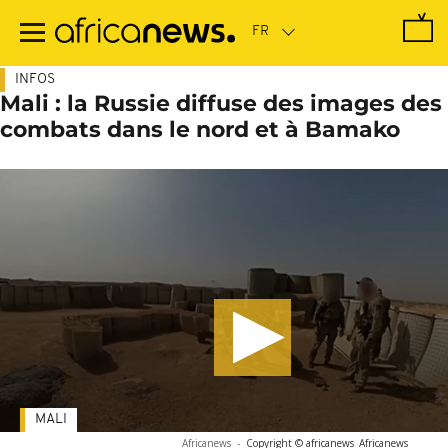
Passer
au
contenu
principal
INFOS
Mali : la Russie diffuse des images des
combats dans le nord et à Bamako
MALI
Africanews
-
Copyright © africanews
Africanews