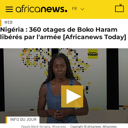
Passer
au
contenu
principal
WEB
Nigéria : 360 otages de Boko Haram
libérés par l'armée [Africanews Today]
INFO DU JOUR
Pascale-Mahé Keingna, Africanews
-
Copyright © africanews
Africanews