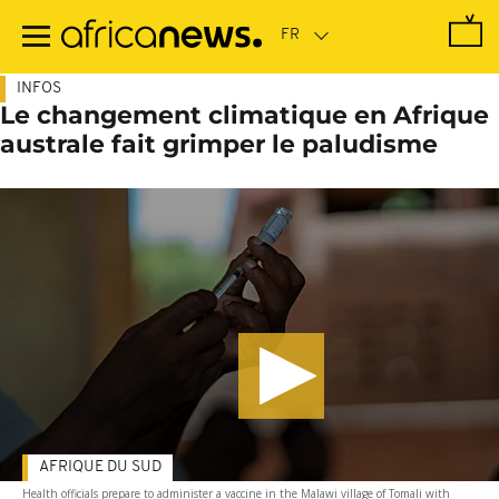
Passer
au
contenu
principal
INFOS
Le changement climatique en Afrique
australe fait grimper le paludisme
AFRIQUE DU SUD
Health officials prepare to administer a vaccine in the Malawi village of Tomali with