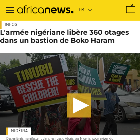
Passer
au
contenu
principal
INFOS
L'armée nigériane libère 360 otages
dans un bastion de Boko Haram
NIGÉRIA
Des enfants manifestent dans les rues d'Abuja, au Nigeria, pour exiger du