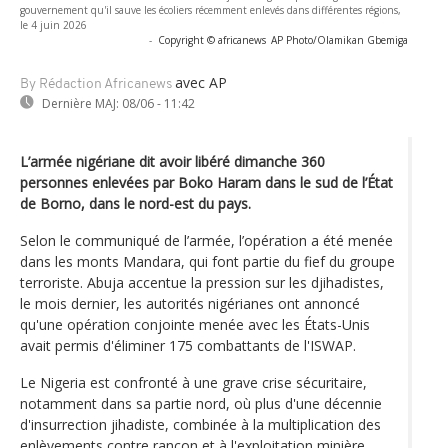
gouvernement qu'il sauve les écoliers récemment enlevés dans différentes régions,
le 4 juin 2026
-
Copyright © africanews
AP Photo/Olamikan Gbemiga
avec AP
By Rédaction Africanews
Dernière MAJ:
08/06 - 11:42
L’armée nigériane dit avoir libéré dimanche 360
personnes enlevées par Boko Haram dans le sud de l’État
de Borno, dans le nord-est du pays.
Selon le communiqué de l’armée, l’opération a été menée
dans les monts Mandara, qui font partie du fief du groupe
terroriste. Abuja accentue la pression sur les djihadistes,
le mois dernier, les autorités nigérianes ont annoncé
qu'une opération conjointe menée avec les États-Unis
avait permis d'éliminer 175 combattants de l'ISWAP.
Le Nigeria est confronté à une grave crise sécuritaire,
notamment dans sa partie nord, où plus d'une décennie
d'insurrection jihadiste, combinée à la multiplication des
enlèvements contre rançon et à l'exploitation minière