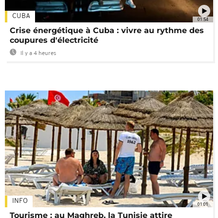
CUBA
01:54
Crise énergétique à Cuba : vivre au rythme des
coupures d'électricité
Il y a 4 heures
INFO
01:01
Tourisme : au Maghreb, la Tunisie attire