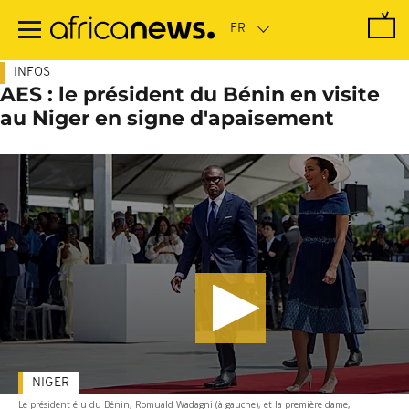
Passer
au
contenu
principal
INFOS
AES : le président du Bénin en visite
au Niger en signe d'apaisement
NIGER
Le président élu du Bénin, Romuald Wadagni (à gauche), et la première dame,