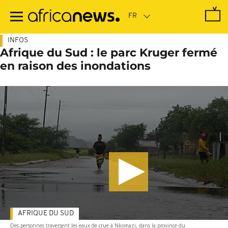
Passer
au
contenu
principal
INFOS
Afrique du Sud : le parc Kruger fermé
en raison des inondations
AFRIQUE DU SUD
Des personnes traversent les eaux de crue à Nkomazi, dans la province du