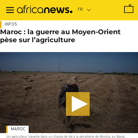
Passer
au
contenu
principal
INFOS
Maroc : la guerre au Moyen-Orient
pèse sur l’agriculture
MAROC
Un agriculteur travaille dans un champ de blé à la périphérie de Kénitra, au Maroc,