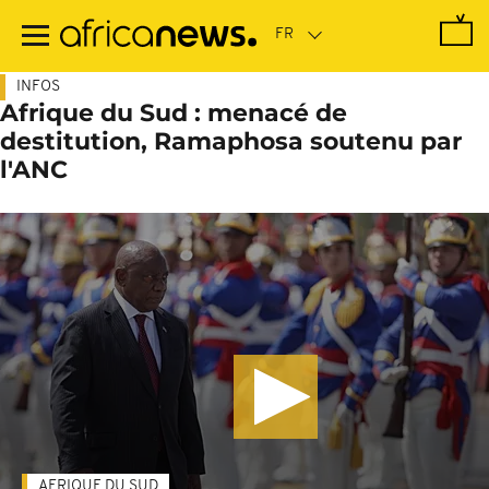
Passer
au
contenu
principal
INFOS
Afrique du Sud : menacé de
destitution, Ramaphosa soutenu par
l'ANC
AFRIQUE DU SUD