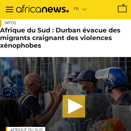
Passer
au
contenu
principal
INFOS
Afrique du Sud : Durban évacue des
migrants craignant des violences
xénophobes
AFRIQUE DU SUD