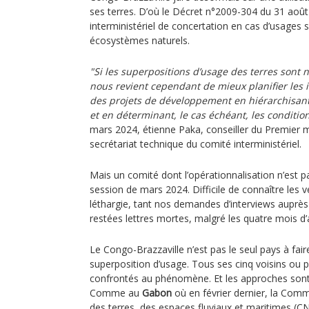
ses terres. D’où le Décret n°2009-304 du 31 août
interministériel de concertation en cas d’usages
écosystèmes naturels.
"Si les superpositions d’usage des terres sont n
nous revient cependant de mieux planifier les
des projets de développement en hiérarchisant 
et en déterminant, le cas échéant, les conditions
mars 2024, étienne Paka, conseiller du Premier mi
secrétariat technique du comité interministériel.
Mais un comité dont l’opérationnalisation n’est p
session de mars 2024. Difficile de connaître les v
léthargie, tant nos demandes d’interviews auprès
restées lettres mortes, malgré les quatre mois d’
Le Congo-Brazzaville n’est pas le seul pays à fa
superposition d’usage. Tous ses cinq voisins ou 
confrontés au phénomène. Et les approches son
Comme au
Gabon
où en février dernier, la Comm
des terres, des espaces fluviaux et maritimes (C