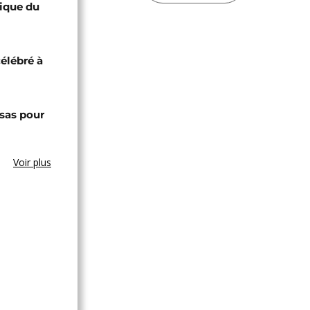
lique du
célébré à
sas pour
Voir plus