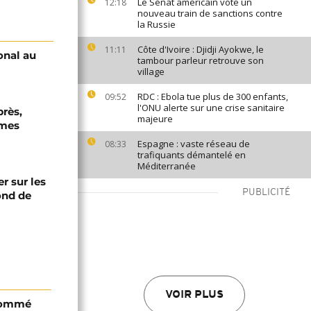
Le Sénat américain vote un
12:18
nouveau train de sanctions contre
la Russie
Côte d'Ivoire : Djidji Ayokwe, le
11:11
onal au
tambour parleur retrouve son
village
RDC : Ebola tue plus de 300 enfants,
09:52
l'ONU alerte sur une crise sanitaire
près,
majeure
rmes
Espagne : vaste réseau de
08:33
trafiquants démantelé en
Méditerranée
er sur les
PUBLICITÉ
fond de
VOIR PLUS
 nommé