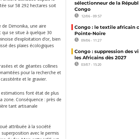
sélectionneur de la Répub
ée sur 58 292 hectares soit
Congo
12/06 - 09:57
e de Dimonika, une aire
Congo : le textile africain 
qui se situe à quelque 30
Pointe-Noire
inoise d’exploitation d’or, bien
09/06 - 11:27
laissé des plaies écologiques
Congo : suppression des vi
les Africains dès 2027
03/07 - 15:20
rasées et de géantes collines
ynamitées pour la recherche et
cassitérite et le gravier.
s estimations font état de plus
 la zone. Conséquence : près de
ière tant artisanale
ué attribuée à la société
n superposition avec le permis