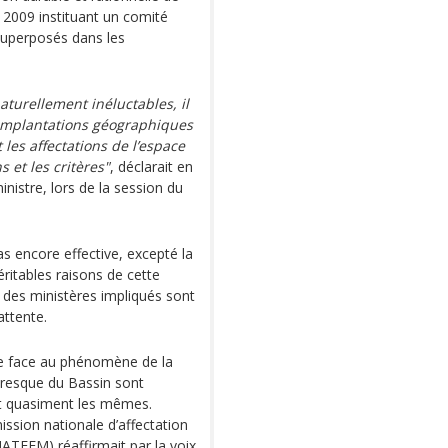
 2009 instituant un comité
 superposés dans les
aturellement inéluctables, il
 implantations géographiques
les affectations de l’espace
 et les critères"
, déclarait en
nistre, lors de la session du
as encore effective, excepté la
éritables raisons de cette
 des ministères impliqués sont
attente.
ire face au phénomène de la
presque du Bassin sont
t quasiment les mêmes.
ission nationale d’affectation
NATEFM) réaffirmait par la voix