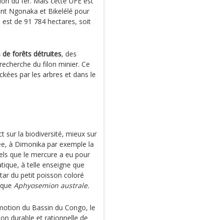
ion du fer. Mais cette UFE est
ont Ngonaka et Bikelélé pour
ée est de 91 784 hectares, soit
 de forêts détruites
, des
cherche du filon minier. Ce
ckées par les arbres et dans le
t sur la biodiversité, mieux sur
rée, à Dimonika par exemple la
 tels que le mercure a eu pour
atique, à telle enseigne que
tar du petit poisson coloré
ique
Aphyosemion australe.
omotion du Bassin du Congo, le
ion durable et rationnelle de