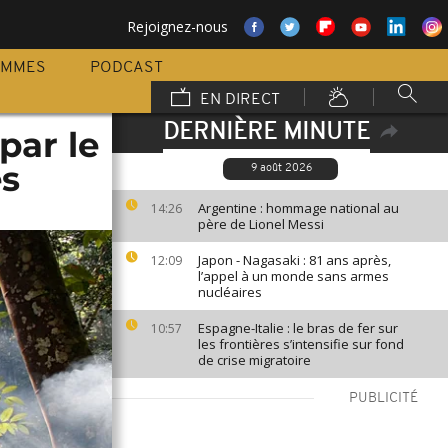
Rejoignez-nous
AMMES
PODCAST
EN DIRECT
DERNIÈRE MINUTE
par le
es
9 août 2026
Argentine : hommage national au
14:26
père de Lionel Messi
Japon - Nagasaki : 81 ans après,
12:09
l’appel à un monde sans armes
nucléaires
Espagne-Italie : le bras de fer sur
10:57
les frontières s’intensifie sur fond
de crise migratoire
PUBLICITÉ