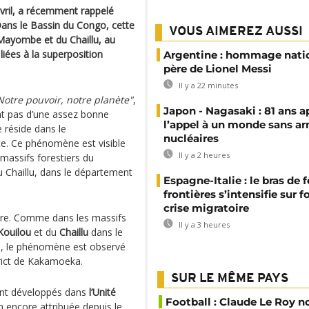
avril, a récemment rappelé
Dans le Bassin du Congo, cette
VOUS AIMEREZ AUSSI
 Mayombe et du Chaillu, au
liées à la superposition
Argentine : hommage nati
père de Lionel Messi
Il y a 22 minutes
Notre pouvoir, notre planète"
,
Japon - Nagasaki : 81 ans a
t pas d’une assez bonne
l’appel à un monde sans a
e réside dans le
nucléaires
e. Ce phénomène est visible
Il y a 2 heures
massifs forestiers du
u Chaillu, dans le département
Espagne-Italie : le bras de f
frontières s’intensifie sur 
crise migratoire
toire. Comme dans les massifs
Il y a 3 heures
Kouilou
et du
Chaillu
dans le
, le phénomène est observé
trict de Kakamoeka.
SUR LE MÊME PAYS
ont développés dans
l’Unité
Football : Claude Le Roy
encore attribuée depuis le