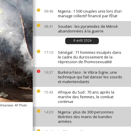
Nigeria : 1 500 couples unis lors d’un
09:46
mariage collectif financé par l’État
Soudan : les pyramides de Méroé
08:41
abandonnées à la guerre
8 août 2026
Sénégal : 71 hommes inculpés dans
17:10
le cadre du durcissement de la
répression de l’homosexualité
Burkina Faso : le Vibra-Signe, une
16:37
technique qui fait danser les sourds
et malentendants
Afrique du Sud : 70 ans après la
15:43
marche des femmes, le combat
continue
africanews
AP Photo
Nigeria : plus de 300 personnes
14:29
libérées des mains de bandes
armées