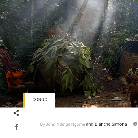
CONGO
and Blanche Simona
By John Ndinga Ngoma