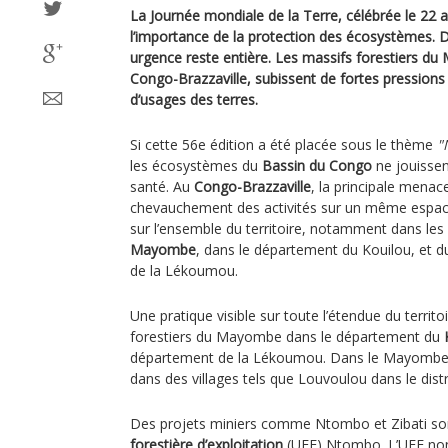
La Journée mondiale de la Terre, célébrée le 22 
l’importance de la protection des écosystèmes. 
urgence reste entière. Les massifs forestiers du
Congo-Brazzaville, subissent de fortes pressions 
d’usages des terres.
Si cette 56e édition a été placée sous le thème
"
les écosystèmes du
Bassin du Congo
ne jouissen
santé. Au
Congo-Brazzaville
, la principale menac
chevauchement des activités sur un même espac
sur l’ensemble du territoire, notamment dans les 
Mayombe
, dans le département du Kouilou, et d
de la Lékoumou.
Une pratique visible sur toute l’étendue du terri
forestiers du Mayombe dans le département du
département de la Lékoumou. Dans le Mayombe
dans des villages tels que Louvoulou dans le dis
Des projets miniers comme Ntombo et Zibati s
forestière d’exploitation
(UFE) Ntombo. L’UFE non 