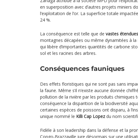
Zanaga attribué à la société MPD pour l’exploitat
en superposition avec d’autres projets miniers d
l’exploitation de l’or. La superficie totale impact
24 %.
La conséquence est telle que de
vastes étendues
montagnes décapées ou même dynamitées à la re
qui libère d’importantes quantités de carbone sto
sol et les racines des arbres.
Conséquences fauniques
Des effets floristiques qui ne sont pas sans impac
la faune. Même s’il n’existe aucune donnée chiff
pollution de la rivière par les produits chimiques
conséquence la disparition de la biodiversité aqu
certaines espèces de poissons ont disparu, à l’ins
unique nommé le
Killi Cap Lopez
du nom scientif
Fidèle à son leadership dans la défense et la pr
Congo-Brazzaville jure désormais sur une utilisat