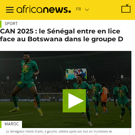
Passer
au
contenu
principal
SPORT
CAN 2025 : le Sénégal entre en lice
face au Botswana dans le groupe D
MAROC
Le Sénégalais Habib Diallo, à gauche, célèbre après son but en huitièmes de