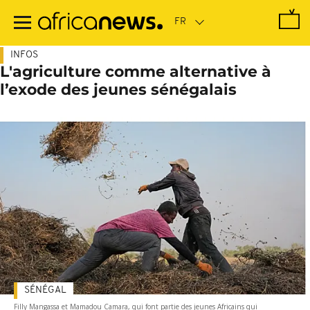
Passer
au
contenu
principal
INFOS
L'agriculture comme alternative à
l’exode des jeunes sénégalais
SÉNÉGAL
Filly Mangassa et Mamadou Camara, qui font partie des jeunes Africains qui