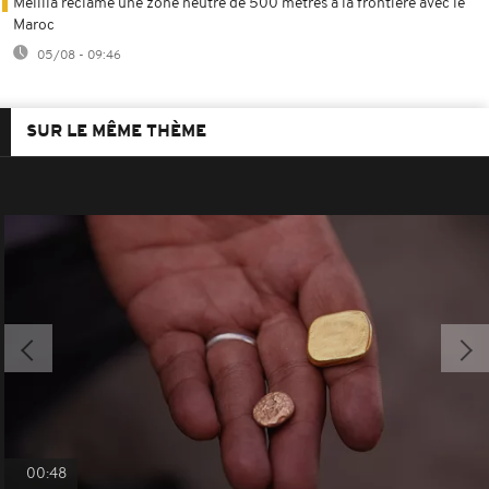
Melilla réclame une zone neutre de 500 mètres à la frontière avec le
Maroc
05/08 - 09:46
SUR LE MÊME THÈME
00:48