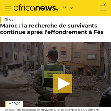
Passer
au
contenu
principal
INFOS
Maroc : la recherche de survivants
continue après l'effondrement à Fès
MAROC
Les secouristes recherchent des survivants parmi les décombres de deux bâtiments