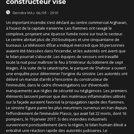
constructeur visé
Dernière MAJ:
06/05 - 20:01
Un important incendie s’est déclaré au centre commercial Arghavan,
à l’ouest de la capitale iranienne. Les flammes ont ravagé le
complexe, projetant une épaisse fumée noire sur tout le secteur.
Le centre abritait plus de 250 boutiques et une cinquantaine de
bureaux. La télévision d’État a indiqué mercredi que 36 personnes
avaient été blessées dans l’incendie, et les autorités ont averti que
le bilan pourrait s’alourdir. Les équipes de secours ont travaillé
toute la nuit pour maîtriser le feu à l’intérieur du bâtiment de sept
étages. À la suite de la catastrophe, le parquet de Shahriar a ouvert
une enquête pour déterminer l’origine du sinistre. Les autorités ont
délivré un mandat d’arrêt à l’encontre du constructeur de
l’immeuble, dans le cadre d’investigations sur d’éventuels
manquements aux règles de sécurité ou négligences. Les premiers
éléments laissent penser que des matériaux inflammables utilisés
sur la façade auraient favorisé la propagation rapide des flammes.
Le sinistre figure parmi les plus meurtriers survenus en Iran depuis
l’effondrement de l’immeuble Plasco, qui avait fait 22 morts, dont 16
pompiers, le 19 janvier 2017. Si des incendies industriels
surviennent ponctuellement dans la région, le bilan humain élevé a
entraîné une réaction rapide des autorités judiciaires. Le