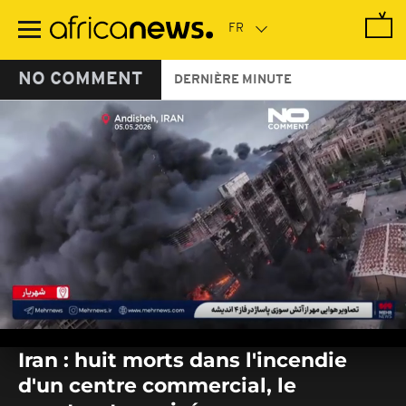
Passer
au
contenu
principal
NO COMMENT
DERNIÈRE MINUTE
0
seconds
Iran : huit morts dans l'incendie
of
0
d'un centre commercial, le
seconds