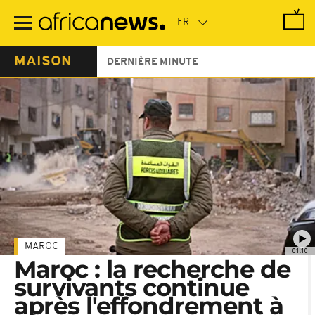
Passer
au
contenu
principal
MAISON
DERNIÈRE MINUTE
MAROC
01:10
Maroc : la recherche de
survivants continue
après l'effondrement à