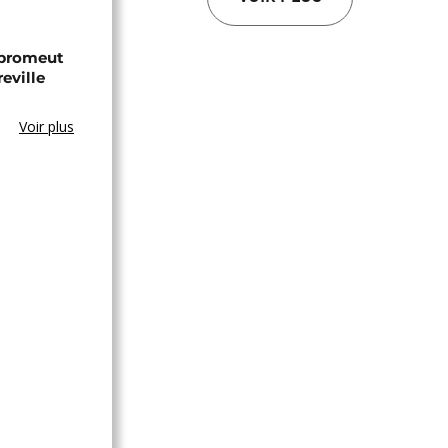
 promeut
reville
Voir plus