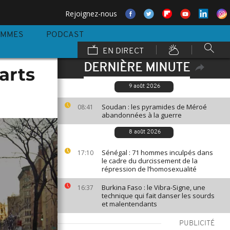
Rejoignez-nous
AMMES
PODCAST
EN DIRECT
DERNIÈRE MINUTE
arts
9 août 2026
Soudan : les pyramides de Méroé
08:41
abandonnées à la guerre
8 août 2026
Sénégal : 71 hommes inculpés dans
17:10
le cadre du durcissement de la
répression de l’homosexualité
Burkina Faso : le Vibra-Signe, une
16:37
technique qui fait danser les sourds
et malentendants
PUBLICITÉ