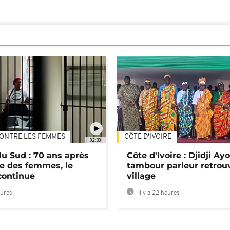
ONTRE LES FEMMES
CÔTE D'IVOIRE
02:30
du Sud : 70 ans après
Côte d'Ivoire : Djidji Ay
e des femmes, le
tambour parleur retrou
continue
village
eures
Il y a 22 heures