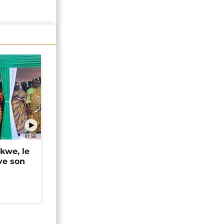
01:58
okwe, le
ve son