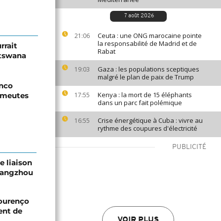
7 août 2026
Ceuta : une ONG marocaine pointe
21:06
la responsabilité de Madrid et de
rrait
Rabat
otswana
Gaza : les populations sceptiques
19:03
malgré le plan de paix de Trump
enco
Kenya : la mort de 15 éléphants
 émeutes
17:55
dans un parc fait polémique
Crise énergétique à Cuba : vivre au
16:55
rythme des coupures d'électricité
PUBLICITÉ
e liaison
Guangzhou
Lourenço
ent de
VOIR PLUS