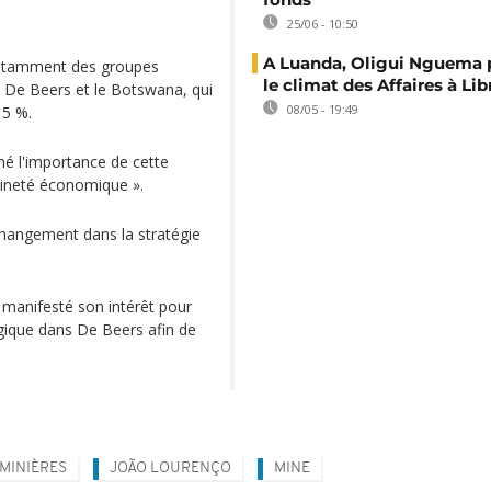
25/06 - 10:50
A Luanda, Oligui Nguema
, notamment des groupes
le climat des Affaires à Lib
e De Beers et le Botswana, qui
08/05 - 19:49
15 %.
é l'importance de cette
raineté économique ».
 changement dans la stratégie
 manifesté son intérêt pour
tégique dans De Beers afin de
 MINIÈRES
JOÃO LOURENÇO
MINE