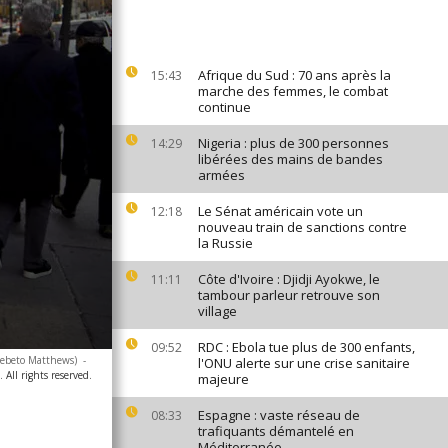
Afrique du Sud : 70 ans après la
15:43
marche des femmes, le combat
continue
Nigeria : plus de 300 personnes
14:29
libérées des mains de bandes
armées
Le Sénat américain vote un
12:18
nouveau train de sanctions contre
la Russie
Côte d'Ivoire : Djidji Ayokwe, le
11:11
tambour parleur retrouve son
village
RDC : Ebola tue plus de 300 enfants,
09:52
Bebeto Matthews)
-
l'ONU alerte sur une crise sanitaire
All rights reserved.
majeure
Espagne : vaste réseau de
08:33
trafiquants démantelé en
Méditerranée