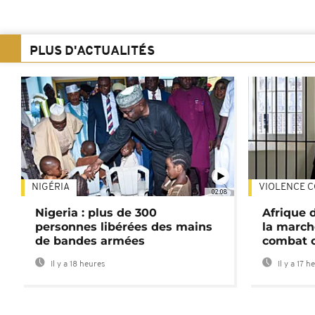
PLUS D'ACTUALITÉS
NIGÉRIA
VIOLENCE C
02:08
Nigeria : plus de 300
Afrique 
personnes libérées des mains
la march
de bandes armées
combat 
Il y a 18 heures
Il y a 17 h