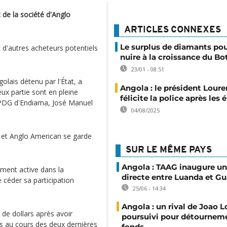
 de la société d'Anglo
ARTICLES CONNEXES
Le surplus de diamants pou
 d'autres acheteurs potentiels
nuire à la croissance du B
23/01 - 08:51
lais détenu par l'État, a
Angola : le président Lour
ux partie sont en pleine
félicite la police après les
e PDG d'Endiama, José Manuel
04/08/2025
s et Anglo American se garde
SUR LE MÊME PAYS
Angola : TAAG inaugure un
ement active dans la
directe entre Luanda et 
 céder sa participation
25/06 - 14:34
Angola : un rival de Joao 
 de dollars après avoir
poursuivi pour détournem
ons au cours des deux dernières
fonds