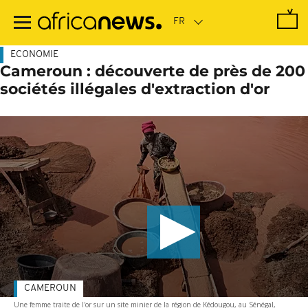
Passer
au
contenu
principal
ECONOMIE
Cameroun : découverte de près de 200
sociétés illégales d'extraction d'or
CAMEROUN
Une femme traite de l'or sur un site minier de la région de Kédougou, au Sénégal,