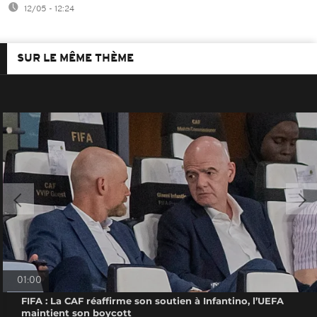
12/05 - 12:24
SUR LE MÊME THÈME
01:00
FIFA : La CAF réaffirme son soutien à Infantino, l’UEFA
maintient son boycott