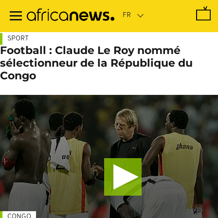
Passer
au
contenu
principal
SPORT
Football : Claude Le Roy nommé
sélectionneur de la République du
Congo
CONGO