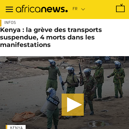
Passer
au
contenu
principal
INFOS
Kenya : la grève des transports
suspendue, 4 morts dans les
manifestations
KENYA