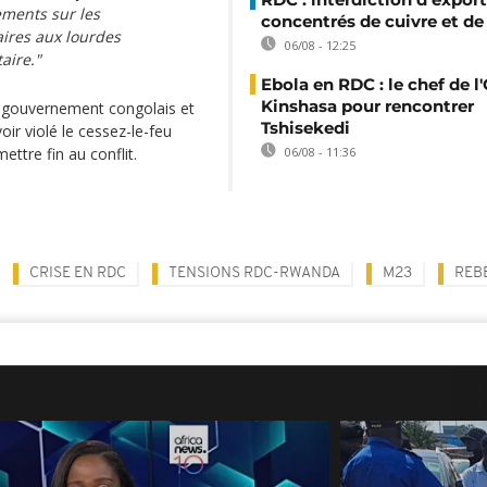
ements sur les
concentrés de cuivre et de
aires aux lourdes
06/08 - 12:25
aire."
Ebola en RDC : le chef de l
Kinshasa pour rencontrer
le gouvernement congolais et
Tshisekedi
ir violé le cessez-le-feu
ettre fin au conflit.
06/08 - 11:36
CRISE EN RDC
TENSIONS RDC-RWANDA
M23
REB