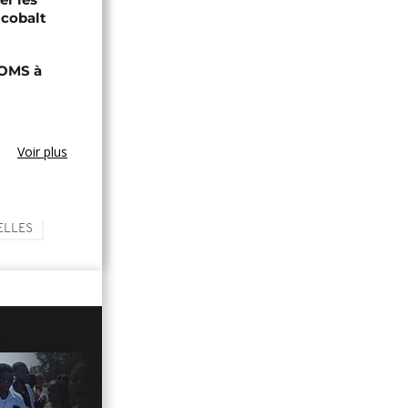
 cobalt
'OMS à
Voir plus
ELLES