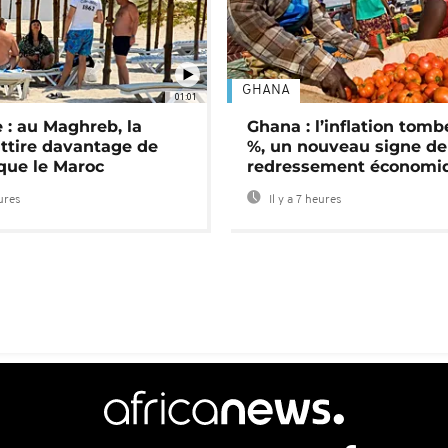
GHANA
01:01
 : au Maghreb, la
Ghana : l’inflation tomb
attire davantage de
%, un nouveau signe de
 que le Maroc
redressement économi
eures
Il y a 7 heures