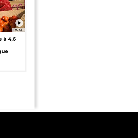
00:51
e à 4,6
que