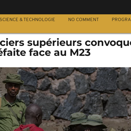
S
SCIENCE & TECHNOLOGIE
NO COMMENT
PROGR
iciers supérieurs convoqu
éfaite face au M23