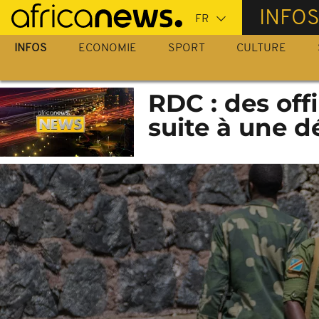
Passer
INFO
au
contenu
INFOS
ECONOMIE
SPORT
CULTURE
principal
RDC : des off
suite à une d