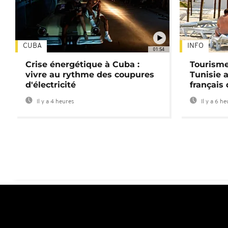
CUBA
INFO
01:54
Crise énergétique à Cuba :
Tourisme
vivre au rythme des coupures
Tunisie 
d'électricité
français
Il y a 4 heures
Il y a 6 h