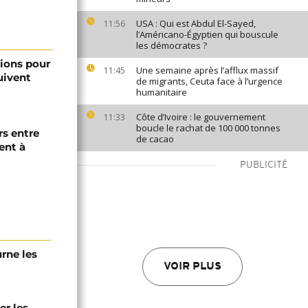
USA : Qui est Abdul El-Sayed,
11:56
l’Américano-Égyptien qui bouscule
les démocrates ?
ions pour
Une semaine après l’afflux massif
11:45
uivent
de migrants, Ceuta face à l’urgence
humanitaire
Côte d’Ivoire : le gouvernement
11:33
boucle le rachat de 100 000 tonnes
rs entre
de cacao
ent à
PUBLICITÉ
urne les
VOIR PLUS
er les