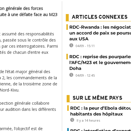
on générale des forces
uite à une défaite face au M23
ARTICLES CONNEXES
RDC-Rwanda : les négociat
un accord de paix se pours
t assumé des responsabilités
aux USA
a, passée sous le contrôle des
s par ces interrogatoires. Parmi
04/09 - 15:11
ités de chacun d’entre eux
RDC : reprise des pourparle
l'AFC/M23 et le gouvernem
Doha
e l’état-major général des
04/09 - 12:45
a 2, les commandements de la
érienne, de la troisième zone de
 Nord-Kivu.
SUR LE MÊME PAYS
spection générale collabore
RDC : la peur d’Ebola déto
leur audition dans les différents
habitants des hôpitaux
Il y a 14 heures
rmée, l’objectif est de
RDC : interdiction d’export