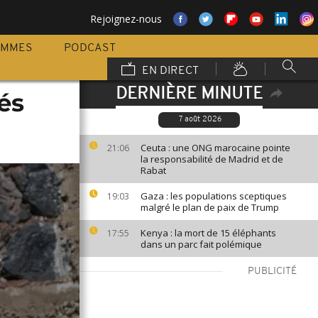
Rejoignez-nous
AMMES
PODCAST
EN DIRECT
DERNIÈRE MINUTE
és
7 août 2026
Ceuta : une ONG marocaine pointe
21:06
la responsabilité de Madrid et de
Rabat
Gaza : les populations sceptiques
19:03
malgré le plan de paix de Trump
Kenya : la mort de 15 éléphants
17:55
dans un parc fait polémique
PUBLICITÉ