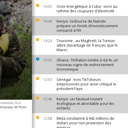
Crise énergétique à Cuba : vivre au
16:55
rythme des coupures d'électricité
Kenya : la Bourse de Nairobi
16:40
prépare un fonds d’investissement
consacré à l’IA
Tourisme : au Maghreb, la Tunisie
14:24
attire davantage de français que le
Maroc
Ghana : l’inflation tombe à 4,6 %, un
13:52
nouveau signe de redressement
économique
Sénégal : trois TikTokeurs
12:53
emprisonnés pour avoir critiqué le
président Faye
Kenya : un fauteuil roulant
12:48
5 novembre 2022.
-
écologique et abordable pour les
africanews
AP Photo
enfants
Meta condamné à 942 millions de
12:08
dollars pour non protection des
mineurs