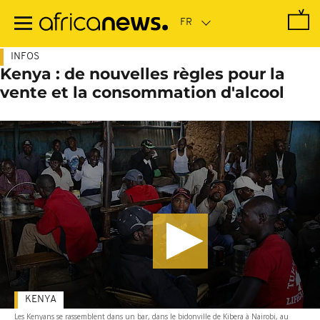
Passer
au
contenu
principal
INFOS
Kenya : de nouvelles règles pour la
vente et la consommation d'alcool
KENYA
Les Kenyans se rassemblent dans un bar, dans le bidonville de Kibera à Nairobi, au