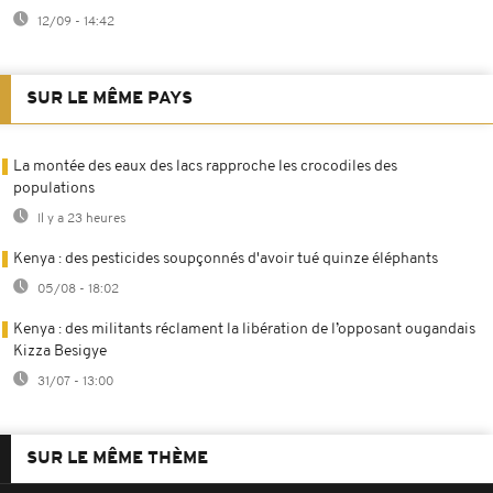
12/09 - 14:42
SUR LE MÊME PAYS
La montée des eaux des lacs rapproche les crocodiles des
populations
Il y a 23 heures
Kenya : des pesticides soupçonnés d'avoir tué quinze éléphants
05/08 - 18:02
Kenya : des militants réclament la libération de l’opposant ougandais
Kizza Besigye
31/07 - 13:00
SUR LE MÊME THÈME