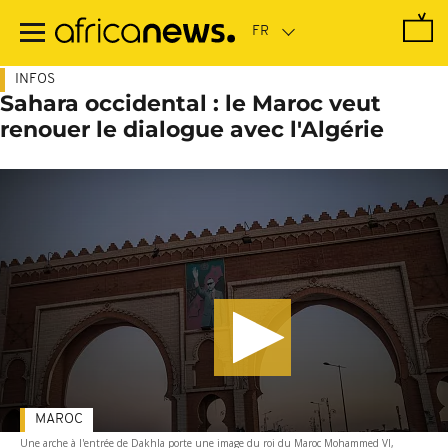
Passer
au
contenu
principal
INFOS
Sahara occidental : le Maroc veut
renouer le dialogue avec l'Algérie
MAROC
Une arche à l'entrée de Dakhla porte une image du roi du Maroc Mohammed VI,