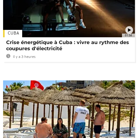
CUBA
01:54
Crise énergétique à Cuba : vivre au rythme des
coupures d'électricité
Il y a 3 heures