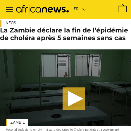
Passer
au
contenu
principal
INFOS
La Zambie déclare la fin de l’épidémie
de choléra après 5 semaines sans cas
ZAMBIE
Hospital beds stand empty in a ward dedicated to Cholera patients at a government