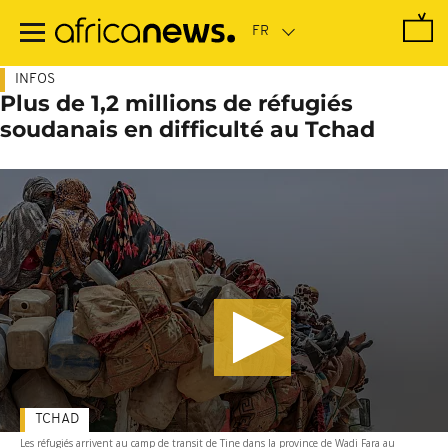
Passer
au
contenu
principal
INFOS
Plus de 1,2 millions de réfugiés
soudanais en difficulté au Tchad
TCHAD
Les réfugiés arrivent au camp de transit de Tine dans la province de Wadi Fara au