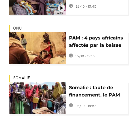
par la malnutrition
26/10 - 15:45
02:05
ONU
PAM : 4 pays africains
affectés par la baisse
de l'aide alimentaire
15/10 - 12:15
SOMALIE
Somalie : faute de
financement, le PAM
réduit son aide
03/10 - 15:53
alimentaire