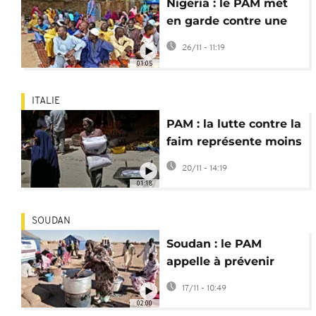
Nigeria : le PAM met
en garde contre une
"grave faim" en 2026
26/11 - 11:19
01:05
ITALIE
PAM : la lutte contre la
faim représente moins
de 1 % des dépenses
20/11 - 14:19
militaires
01:18
SOUDAN
Soudan : le PAM
appelle à prévenir
d'autres "atrocités" à
17/11 - 10:49
El-Fasher
02:00