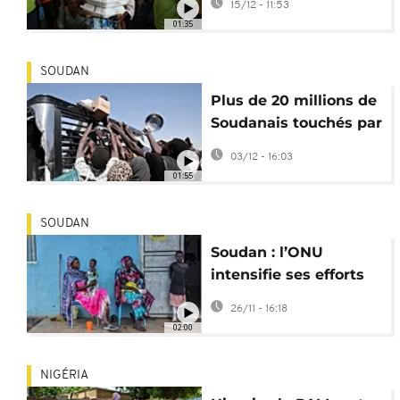
15/12 - 11:53
du PAM
01:35
SOUDAN
Plus de 20 millions de
Soudanais touchés par
la famine, selon le
03/12 - 16:03
PAM
01:55
SOUDAN
Soudan : l’ONU
intensifie ses efforts
pour lutter contre la
26/11 - 16:18
faim
02:00
NIGÉRIA