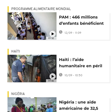
PROGRAMME ALIMENTAIRE MONDIAL
PAM : 466 millions
d’enfants bénéficient
d'alimentation
12/09 - 11:09
scolaire
01:52
HAÏTI
Haïti : l’aide
humanitaire en péril
face à la dégradation
10/09 - 10:50
de la crise
01:42
NIGÉRIA
Nigéria : une aide
américaine de 32,5