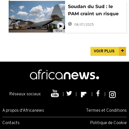
Soudan du Sud : le
PAM craint un risque
réel de famine dans le
08/07/2025
Haut-Nil
01:24
VOIR PLUS
Réseaux sociaux
A propos d'Africanews
Termes et Conditions
Contacts
Politique de Cookie