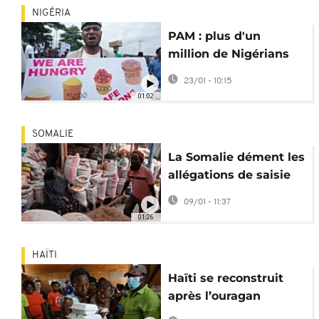
NIGÉRIA
PAM : plus d'un
million de Nigérians
menacés par la faim
23/01 - 10:15
01:02
SOMALIE
La Somalie dément les
allégations de saisie
d'aide alimentaire
09/01 - 11:37
01:26
HAÏTI
Haïti se reconstruit
après l’ouragan
Melissa grâce à l'aide