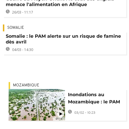
menace l'alimentation en Afrique
26/03 - 11:17
SOMALIE
Somalie : le PAM alerte sur un risque de famine
dès avril
04/03 - 14:30
MOZAMBIQUE
Inondations au
Mozambique : le PAM
intensifie son aide
03/02 - 10:23
alimentaire
01:14