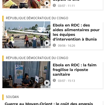
03/07 - 11:11
01:35
RÉPUBLIQUE DÉMOCRATIQUE DU CONGO
Ebola en RDC : des
aides alimentaires pour
les équipes
d'intervention à Bunia
09/06 - 16:26
00:57
RÉPUBLIQUE DÉMOCRATIQUE DU CONGO
Ebola en RDC : la faim
fragilise la riposte
sanitaire
03/07 - 15:13
01:10
SOUDAN
Guerre au Moyen-Orient : le coût des engrais