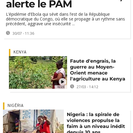
alerte le PAM
L’épidémie d’Ebola qui sévit dans l’est de la République
démocratique du Congo, où elle se propage à un rythme sans
précédent, aggrave une insécurité ...
30/07 - 11:36
KENYA
Faute d'engrais, la
guerre au Moyen-
Orient menace
l'agriculture au Kenya
27/03 - 14:12
02:23
NIGÉRIA
Nigeria : la spirale de
violences propulse la
faim à un niveau inédit
depuis 10 ans