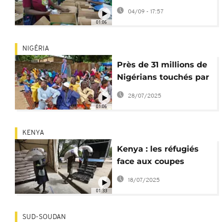
millions de dollars
04/09 - 17:57
pour lutter contre la
01:06
faim
NIGÉRIA
Près de 31 millions de
Nigérians touchés par
l'insécurité
28/07/2025
alimentaire
01:06
KENYA
Kenya : les réfugiés
face aux coupes
budgétaires de
18/07/2025
l'USAID
01:33
SUD-SOUDAN