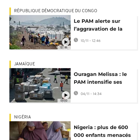
RÉPUBLIQUE DÉMOCRATIQUE DU CONGO
Le PAM alerte sur
l’aggravation de la
crise dans l'est de la
10/11 - 12:46
RDC
01:46
JAMAÏQUE
Ouragan Melissa : le
PAM intensifie ses
distributions d'aide
04/11 - 14:34
humanitaire
01:10
NIGÉRIA
Nigeria : plus de 600
000 enfants menacés