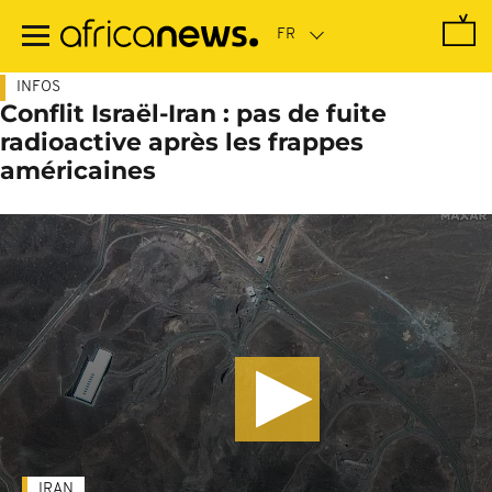
Passer
au
contenu
principal
INFOS
Conflit Israël-Iran : pas de fuite
radioactive après les frappes
américaines
IRAN