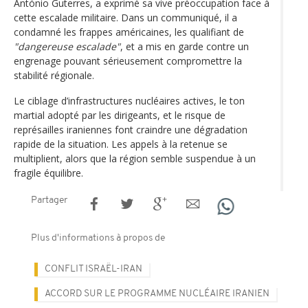
António Guterres, a exprimé sa vive préoccupation face à
cette escalade militaire. Dans un communiqué, il a
condamné les frappes américaines, les qualifiant de
"dangereuse escalade"
, et a mis en garde contre un
engrenage pouvant sérieusement compromettre la
stabilité régionale.
Le ciblage d’infrastructures nucléaires actives, le ton
martial adopté par les dirigeants, et le risque de
représailles iraniennes font craindre une dégradation
rapide de la situation. Les appels à la retenue se
multiplient, alors que la région semble suspendue à un
fragile équilibre.
Partager
Plus d'informations à propos de
CONFLIT ISRAËL-IRAN
ACCORD SUR LE PROGRAMME NUCLÉAIRE IRANIEN