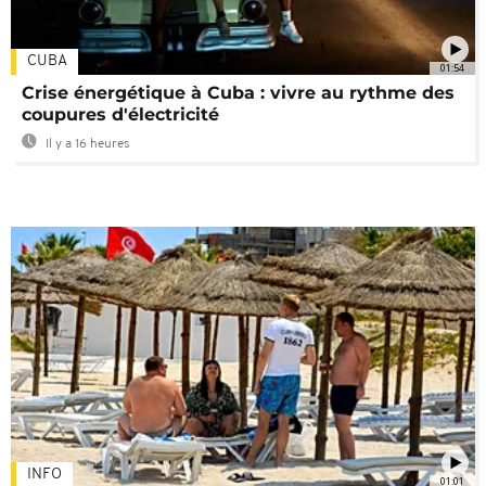
CUBA
01:54
Crise énergétique à Cuba : vivre au rythme des
coupures d'électricité
Il y a 16 heures
INFO
01:01