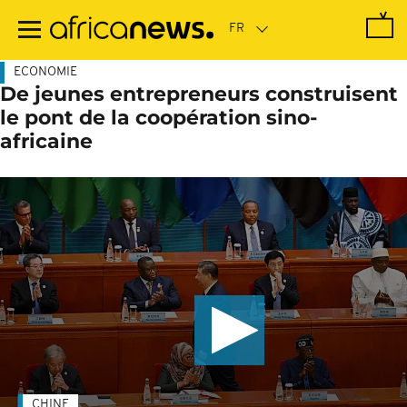
Passer
au
contenu
principal
ECONOMIE
De jeunes entrepreneurs construisent
le pont de la coopération sino-
africaine
CHINE