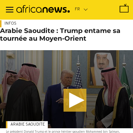
Passer
au
contenu
principal
INFOS
Arabie Saoudite : Trump entame sa
tournée au Moyen-Orient
ARABIE SAOUDITE
Le président Donald Trump et le prince héritier saoudien Mohammed bin Salman,