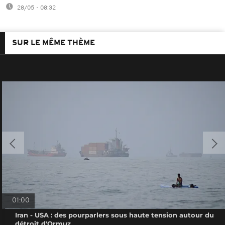
28/05 - 08:32
SUR LE MÊME THÈME
01:00
Iran - USA : des pourparlers sous haute tension autour du
détroit d'Ormuz