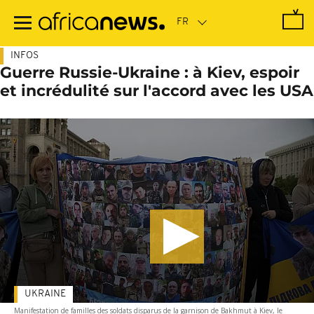
Passer
au
contenu
principal
INFOS
Guerre Russie-Ukraine : à Kiev, espoir
et incrédulité sur l'accord avec les USA
UKRAINE
Manifestation de familles des soldats disparus de la garnison de Bakhmut à Kiev, le