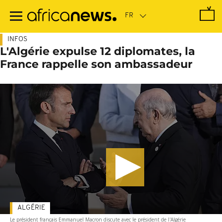
Passer
au
contenu
principal
INFOS
L'Algérie expulse 12 diplomates, la
France rappelle son ambassadeur
ALGÉRIE
Le président français Emmanuel Macron discute avec le président de l'Algérie