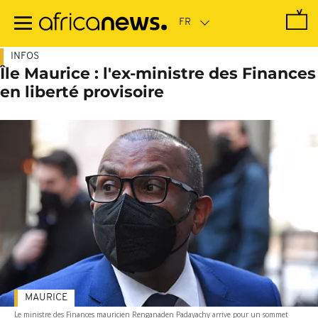
Passer
au
contenu
principal
INFOS
Île Maurice : l'ex-ministre des Finances
en liberté provisoire
MAURICE
Le ministre des Finances mauricien Renganaden Padayachy arrive pour un sommet