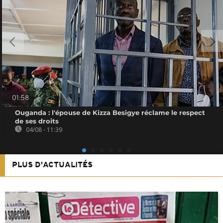
01:58
Ouganda : l'épouse de Kizza Besigye réclame le respect
de ses droits
04/08 - 11:39
PLUS D'ACTUALITÉS