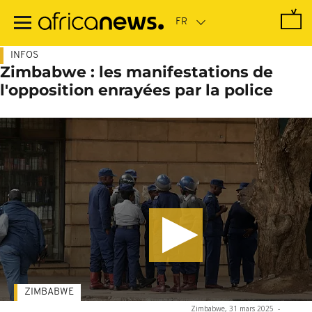
Passer
au
contenu
principal
INFOS
Zimbabwe : les manifestations de
l'opposition enrayées par la police
ZIMBABWE
Zimbabwe, 31 mars 2025
-