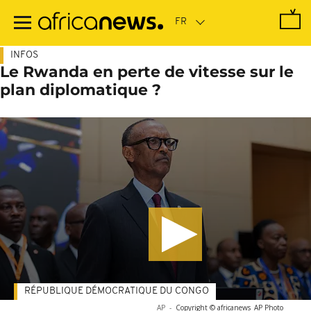
Passer
au
contenu
principal
INFOS
Le Rwanda en perte de vitesse sur le
plan diplomatique ?
RÉPUBLIQUE DÉMOCRATIQUE DU CONGO
AP
-
Copyright © africanews
AP Photo