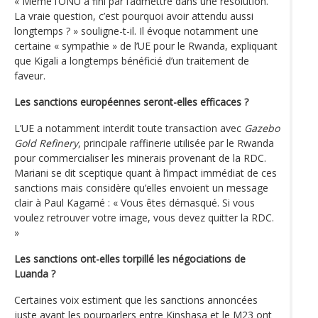
« Même l’ONU a fini par l’admettre dans une résolution.
La vraie question, c’est pourquoi avoir attendu aussi
longtemps ? » souligne-t-il. Il évoque notamment une
certaine « sympathie » de l’UE pour le Rwanda, expliquant
que Kigali a longtemps bénéficié d’un traitement de
faveur.
Les sanctions européennes seront-elles efficaces ?
L’UE a notamment interdit toute transaction avec
Gazebo
Gold Refinery
, principale raffinerie utilisée par le Rwanda
pour commercialiser les minerais provenant de la RDC.
Mariani se dit sceptique quant à l’impact immédiat de ces
sanctions mais considère qu’elles envoient un message
clair à Paul Kagamé : « Vous êtes démasqué. Si vous
voulez retrouver votre image, vous devez quitter la RDC.
»
Les sanctions ont-elles torpillé les négociations de
Luanda ?
Certaines voix estiment que les sanctions annoncées
juste avant les pourparlers entre Kinshasa et le M23 ont