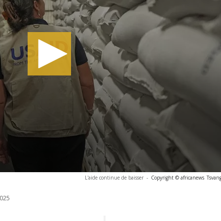
L'aide continue de baisser
-
Copyright © africanews
Tsvan
025