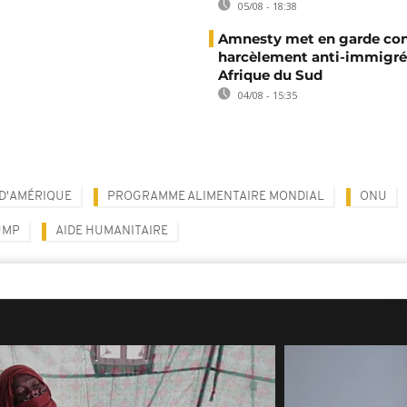
05/08 - 18:38
Amnesty met en garde con
harcèlement anti-immigré
Afrique du Sud
04/08 - 15:35
 D'AMÉRIQUE
PROGRAMME ALIMENTAIRE MONDIAL
ONU
UMP
AIDE HUMANITAIRE