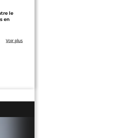
tre le
s en
Voir plus