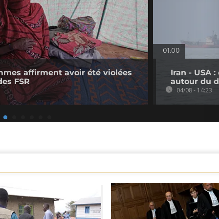
01:00
mmes affirment avoir été violées
Iran - USA 
des FSR
autour du d
04/08 - 14:23