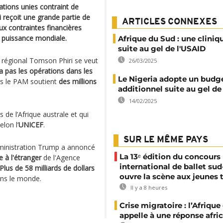
ions unies contraint de
 reçoit une grande partie de
ARTICLES CONNEXES
ux contraintes financières
 puissance mondiale.
Afrique du Sud : une cliniq
suite au gel de l'USAID
e régional Tomson Phiri se veut
26/03/2025
ra pas les opérations dans les
Le Nigeria adopte un budg
s le PAM soutient
des millions
additionnel suite au gel de
14/02/2025
de l’Afrique australe et qui
lon l’
UNICEF
.
SUR LE MÊME PAYS
dministration Trump a annoncé
La 13ᵉ édition du concours
 à l'étranger
de l'Agence
international de ballet sud
Plus de 58 milliards de dollars
ouvre la scène aux jeunes 
ans le monde.
Il y a 8 heures
Crise migratoire : l’Afriqu
appelle à une réponse afri