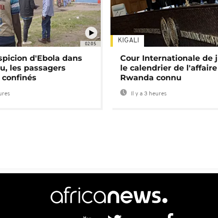
KIGALI
02:05
spicion d'Ebola dans
Cour Internationale de j
u, les passagers
le calendrier de l'affair
 confinés
Rwanda connu
eures
Il y a 3 heures