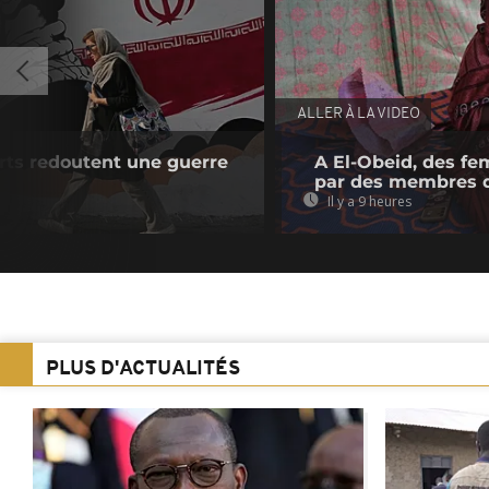
ALLER À LA VIDEO
perts redoutent une guerre
A El-Obeid, des fe
par des membres 
Il y a 9 heures
PLUS D'ACTUALITÉS