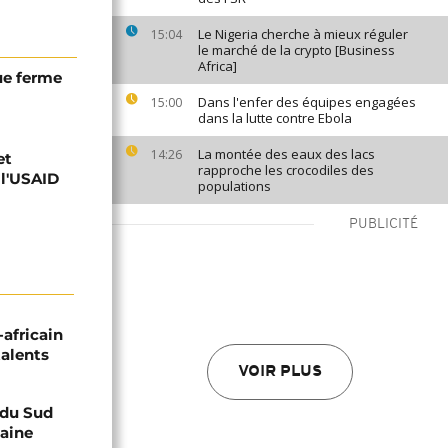
Le Nigeria cherche à mieux réguler
15:04
le marché de la crypto [Business
Africa]
ue ferme
Dans l'enfer des équipes engagées
15:00
dans la lutte contre Ebola
La montée des eaux des lacs
14:26
et
rapproche les crocodiles des
 l'USAID
populations
PUBLICITÉ
-africain
talents
VOIR PLUS
e du Sud
caine