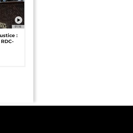
01:16
ustice :
e RDC-