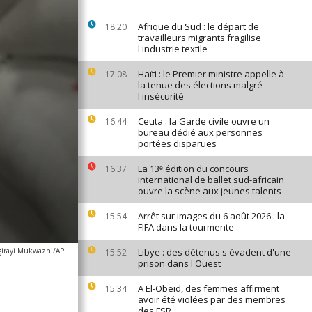
Afrique du Sud : le départ de
18:20
travailleurs migrants fragilise
l'industrie textile
Haïti : le Premier ministre appelle à
17:08
la tenue des élections malgré
l'insécurité
Ceuta : la Garde civile ouvre un
16:44
bureau dédié aux personnes
portées disparues
La 13ᵉ édition du concours
16:37
international de ballet sud-africain
ouvre la scène aux jeunes talents
Arrêt sur images du 6 août 2026 : la
15:54
FIFA dans la tourmente
girayi Mukwazhi/AP
Libye : des détenus s'évadent d'une
15:52
prison dans l'Ouest
A El-Obeid, des femmes affirment
15:34
avoir été violées par des membres
des FSR