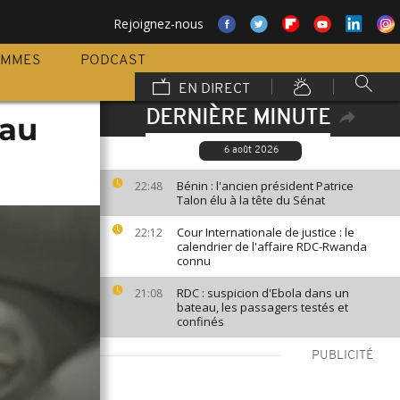
Rejoignez-nous
AMMES
PODCAST
EN DIRECT
DERNIÈRE MINUTE
eau
6 août 2026
Bénin : l'ancien président Patrice
22:48
Talon élu à la tête du Sénat
Cour Internationale de justice : le
22:12
calendrier de l'affaire RDC-Rwanda
connu
RDC : suspicion d'Ebola dans un
21:08
bateau, les passagers testés et
confinés
PUBLICITÉ