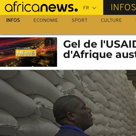
Passer
INFO
au
contenu
INFOS
ECONOMIE
SPORT
CULTURE
principal
Gel de l'USAI
d'Afrique aus