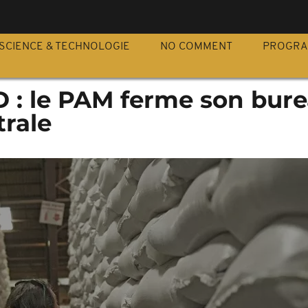
S
SCIENCE & TECHNOLOGIE
NO COMMENT
PROGR
D : le PAM ferme son bur
trale