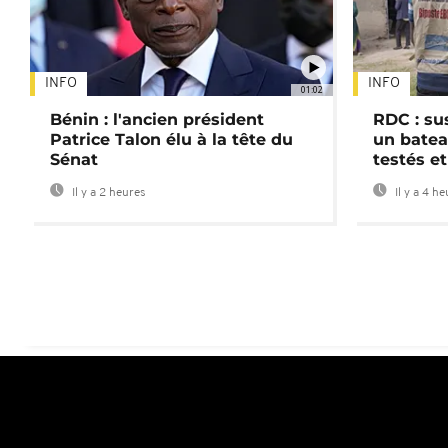
INFO
INFO
01:02
Bénin : l'ancien président
RDC : su
Patrice Talon élu à la tête du
un batea
Sénat
testés et
Il y a 2 heures
Il y a 4 h