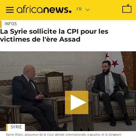
Passer
au
contenu
principal
INFOS
La Syrie sollicite la CPI pour les
victimes de l'ère Assad
SYRIE
Karim Khan, procureur de la Cour pénale internationale, à gauche, et le dirigeant