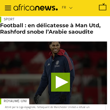
Passer
au
contenu
principal
SPORT
Football : en délicatesse à Man Utd,
Rashford snobe l’Arabie saoudite
ROYAUME-UNI
Attiré par la Liga espagnole, l’attaquant de Manchester United a refusé un