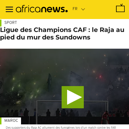
Passer
au
contenu
principal
SPORT
Ligue des Champions CAF : le Raja au
pied du mur des Sundowns
MAROC
Des supporters du Raja AC allument des fumigènes lors d'un match contre les FAR