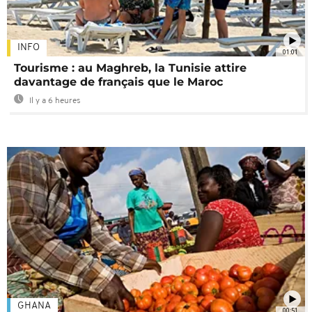
INFO
01:01
Tourisme : au Maghreb, la Tunisie attire
davantage de français que le Maroc
Il y a 6 heures
GHANA
00:51