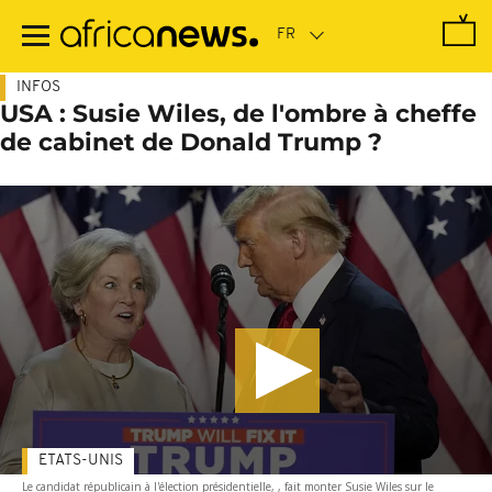
Passer
au
contenu
principal
INFOS
USA : Susie Wiles, de l'ombre à cheffe
de cabinet de Donald Trump ?
ETATS-UNIS
Le candidat républicain à l'élection présidentielle, , fait monter Susie Wiles sur le