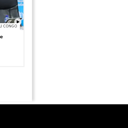
DU CONGO
01:02
de