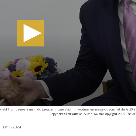
Donald Trump serre la main du président russe Vladimir Poutine len marge du sommet du G-20 à
Copyright © africanews
Susan Walsh/Copyright 2019 The AP. 
:
08/11/2024