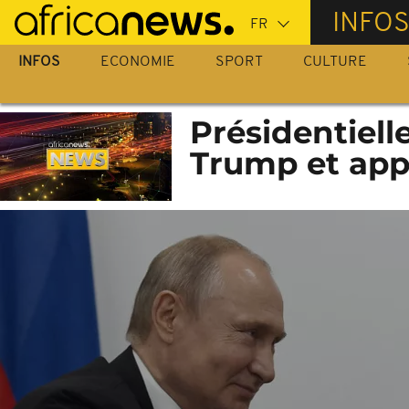
Passer
INFO
au
contenu
INFOS
ECONOMIE
SPORT
CULTURE
principal
Présidentielle
Trump et app