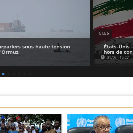
01:56
ourparlers sous haute tension
États-Unis 
 d'Ormuz
hors de con
31/07 - 15:27