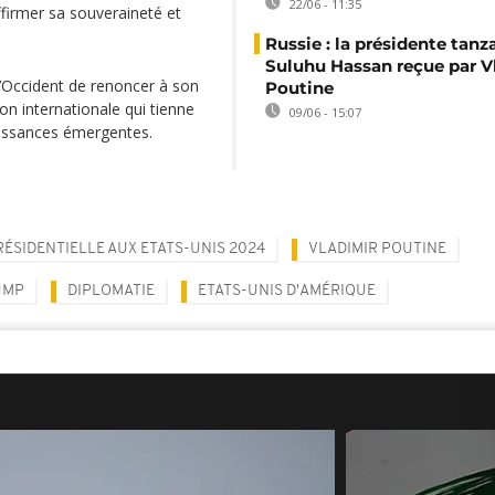
22/06 - 11:35
firmer sa souveraineté et
Russie : la présidente tan
Suluhu Hassan reçue par V
 l’Occident de renoncer à son
Poutine
n internationale qui tienne
09/06 - 15:07
uissances émergentes.
RÉSIDENTIELLE AUX ETATS-UNIS 2024
VLADIMIR POUTINE
UMP
DIPLOMATIE
ETATS-UNIS D'AMÉRIQUE