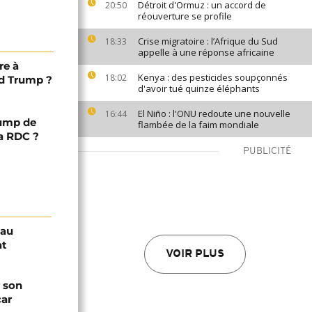
Détroit d'Ormuz : un accord de
20:50
réouverture se profile
Crise migratoire : l’Afrique du Sud
18:33
appelle à une réponse africaine
re à
Kenya : des pesticides soupçonnés
18:02
ld Trump ?
d'avoir tué quinze éléphants
El Niño : l'ONU redoute une nouvelle
16:44
rump de
flambée de la faim mondiale
la RDC ?
PUBLICITÉ
sau
at
VOIR PLUS
 son
car