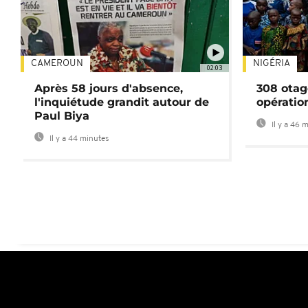
CAMEROUN
NIGÉRIA
02:03
Après 58 jours d'absence,
308 otag
l'inquiétude grandit autour de
opératio
Paul Biya
Il y a 46 
Il y a 44 minutes