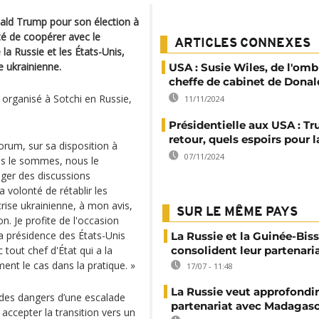
onald Trump pour son élection à
té de coopérer avec le
ARTICLES CONNEXES
 la Russie et les États-Unis,
e ukrainienne.
USA : Susie Wiles, de l'omb
cheffe de cabinet de Dona
 organisé à Sotchi en Russie,
11/11/2024
Présidentielle aux USA : T
retour, quels espoirs pour 
rum, sur sa disposition à
07/11/2024
us le sommes, nous le
ger des discussions
la volonté de rétablir les
 crise ukrainienne, à mon avis,
SUR LE MÊME PAYS
. Je profite de l'occasion
la présidence des États-Unis
La Russie et la Guinée-Bis
c tout chef d'État qui a la
consolident leur partenari
ent le cas dans la pratique. »
17/07 - 11:48
La Russie veut approfondir
 des dangers d’une escalade
partenariat avec Madagas
 accepter la transition vers un