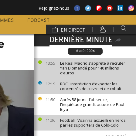
Rejoignez-nous
AMMES
PODCAST
EN DIRECT
DERNIÈRE MINUTE
e
6 août 2026
Le Real Madrid s’apprête à recruter
13:55
Yan Diomandé pour 140 millions
d’euros
RDC : interdiction d’exporter les
12:19
concentrés de cuivre et de cobalt
Après 58 jours d'absence,
11:50
l'inquiétude grandit autour de Paul
Biya
Football : Vozinha accueilli en héros
11:36
par les supporters de Colo-Colo