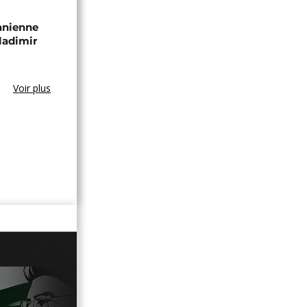
zanienne
ladimir
Voir plus