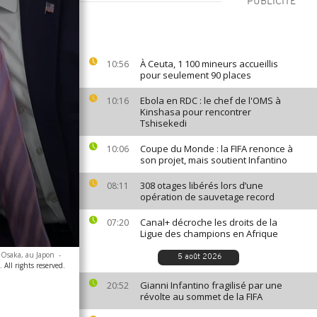
PUBLICITÉ
À Ceuta, 1 100 mineurs accueillis
10:56
pour seulement 90 places
Ebola en RDC : le chef de l'OMS à
10:16
Kinshasa pour rencontrer
Tshisekedi
Coupe du Monde : la FIFA renonce à
10:06
son projet, mais soutient Infantino
308 otages libérés lors d’une
08:11
opération de sauvetage record
Canal+ décroche les droits de la
07:20
Ligue des champions en Afrique
 Osaka, au Japon
-
5 août 2026
All rights reserved.
Gianni Infantino fragilisé par une
20:52
révolte au sommet de la FIFA