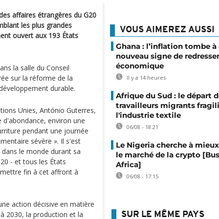
des affaires étrangères du G20
mblant les plus grandes
VOUS AIMEREZ AUSSI
nt ouvert aux 193 États
Ghana : l’inflation tombe à
nouveau signe de redress
économique
ans la salle du Conseil
ée sur la réforme de la
Il y a 14 heures
e développement durable.
Afrique du Sud : le départ 
travailleurs migrants fragil
ations Unies, António Guterres,
l'industrie textile
de d'abondance, environ une
06/08 - 18:21
urriture pendant une journée
imentaire sévère ». Il s'est
Le Nigeria cherche à mieux
aim dans le monde durant sa
le marché de la crypto [Bu
0 - et tous les États
Africa]
ettre fin à cet affront à
06/08 - 17:15
une action décisive en matière
 à 2030, la production et la
SUR LE MÊME PAYS