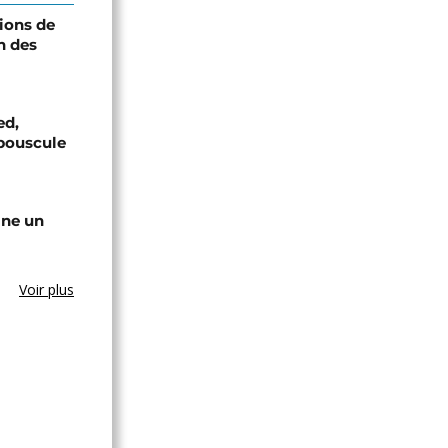
ions de
n des
ed,
bouscule
gne un
Voir plus