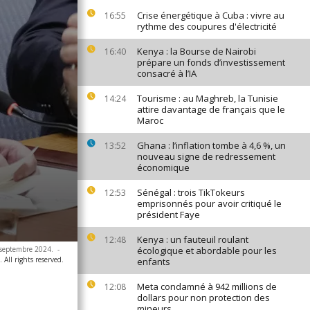
Crise énergétique à Cuba : vivre au
16:55
rythme des coupures d'électricité
Kenya : la Bourse de Nairobi
16:40
prépare un fonds d’investissement
consacré à l’IA
Tourisme : au Maghreb, la Tunisie
14:24
attire davantage de français que le
Maroc
Ghana : l’inflation tombe à 4,6 %, un
13:52
nouveau signe de redressement
économique
Sénégal : trois TikTokeurs
12:53
emprisonnés pour avoir critiqué le
président Faye
Kenya : un fauteuil roulant
12:48
5 septembre 2024.
-
écologique et abordable pour les
All rights reserved.
enfants
Meta condamné à 942 millions de
12:08
dollars pour non protection des
mineurs