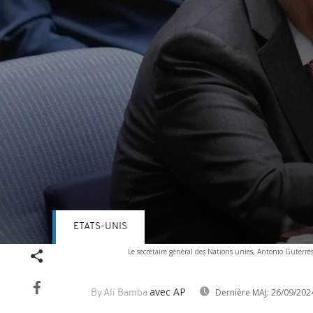
ETATS-UNIS
Volume
Le secrétaire général des Nations unies, Antonio Guterre
90%
avec AP
Dernière MAJ:
26/09/202
By Ali Bamba