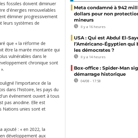
s fossiles doivent diminuer
Meta condamné à 942 mill
ère d'énergies renouvelables
dollars pour non protectio
ivent éliminer progressivement
mineurs
nt leurs systèmes de
Il y a 16 heures
USA : Qui est Abdul El-Say
aré que « la réforme de
l’Américano-Égyptien qui 
doit être la marée montante qui
les démocrates ?
plus vulnérables dans le
Il y a 14 heures
développement chronique sont
Box-office : Spider-Man si
 ».
démarrage historique
04/08 - 17:58
souligné l'importance de la
ois dans l'histoire, les pays du
 d'un événement ouvert à tous
st pas anodine. Elle est
s Nations unies sont et
a ajouté : « en 2022, la
s en développement aux