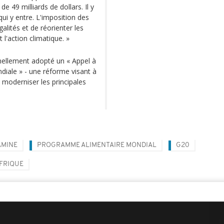
de 49 milliards de dollars. Il y
 qui y entre. L'imposition des
alités et de réorienter les
l'action climatique. »
mellement adopté un « Appel à
diale » - une réforme visant à
t moderniser les principales
AMINE
PROGRAMME ALIMENTAIRE MONDIAL
G20
AFRIQUE