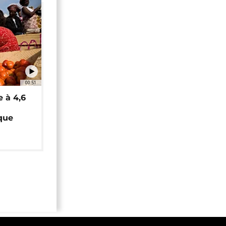
00:51
e à 4,6
que