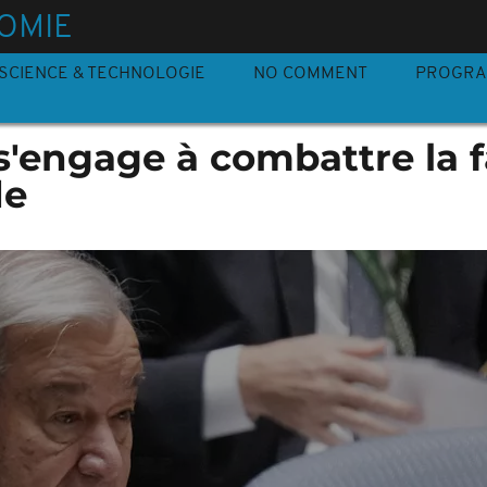
OMIE
SCIENCE & TECHNOLOGIE
NO COMMENT
PROGR
s'engage à combattre la 
de