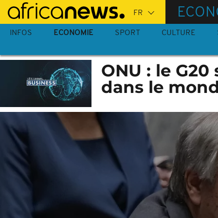
Passer
ECON
au
contenu
INFOS
ECONOMIE
SPORT
CULTURE
principal
ONU : le G20 
dans le mon