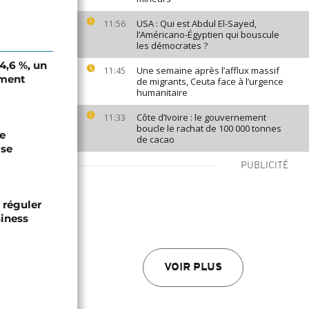
USA : Qui est Abdul El-Sayed,
11:56
l’Américano-Égyptien qui bouscule
les démocrates ?
 4,6 %, un
Une semaine après l’afflux massif
11:45
ement
de migrants, Ceuta face à l’urgence
humanitaire
Côte d’Ivoire : le gouvernement
11:33
boucle le rachat de 100 000 tonnes
de
de cacao
ise
PUBLICITÉ
 réguler
siness
VOIR PLUS