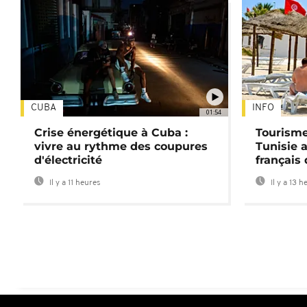
CUBA
INFO
01:54
Crise énergétique à Cuba :
Tourisme
vivre au rythme des coupures
Tunisie 
d'électricité
français
Il y a 11 heures
Il y a 13 h