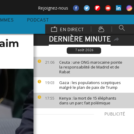
Rejoignez-nous
AMMES
PODCAST
EN DIRECT
DERNIÈRE MINUTE
faim
7 août 2026
Ceuta : une ONG marocaine pointe
21:06
la responsabilité de Madrid et de
Rabat
Gaza : les populations sceptiques
19:03
malgré le plan de paix de Trump
Kenya : la mort de 15 éléphants
17:55
dans un parc fait polémique
PUBLICITÉ