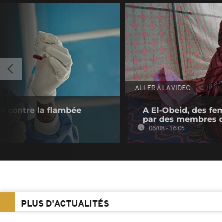
ALLER À LA VIDEO
n contre la flambée
A El-Obeid, des fe
par des membres 
06/08 - 16:05
PLUS D'ACTUALITÉS