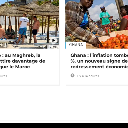
GHANA
01:01
 : au Maghreb, la
Ghana : l’inflation tomb
attire davantage de
%, un nouveau signe de
 que le Maroc
redressement économi
eures
Il y a 14 heures