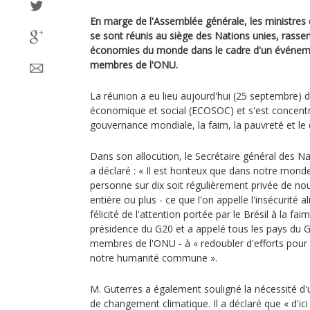
En marge de l'Assemblée générale, les ministres 
se sont réunis au siège des Nations unies, rasse
économies du monde dans le cadre d'un événeme
membres de l'ONU.
La réunion a eu lieu aujourd'hui (25 septembre) d
économique et social (ECOSOC) et s'est concentr
gouvernance mondiale, la faim, la pauvreté et l
Dans son allocution, le Secrétaire général des N
a déclaré : « Il est honteux que dans notre mon
personne sur dix soit régulièrement privée de no
entière ou plus - ce que l'on appelle l'insécurité al
félicité de l'attention portée par le Brésil à la f
présidence du G20 et a appelé tous les pays du G2
membres de l'ONU - à « redoubler d'efforts pour m
notre humanité commune ».
M. Guterres a également souligné la nécessité d'
de changement climatique. Il a déclaré que « d'ici